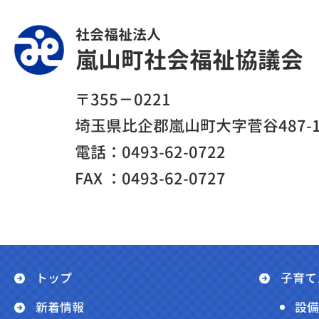
社会福祉法人
嵐山町社会福祉協議会
〒355－0221
埼玉県比企郡嵐山町大字菅谷487-
電話：0493-62-0722
FAX ：0493-62-0727
トップ
子育て
新着情報
設備